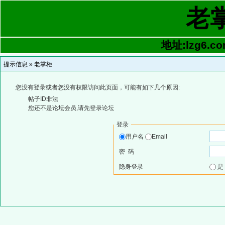
老
地址:lzg6.co
提示信息 »
老掌柜
您没有登录或者您没有权限访问此页面，可能有如下几个原因:
帖子ID非法
您还不是论坛会员,请先登录论坛
登录
用户名
Email
密 码
隐身登录