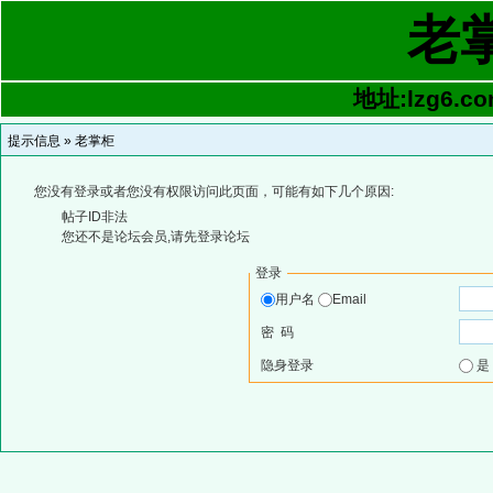
老
地址:lzg6.co
提示信息 »
老掌柜
您没有登录或者您没有权限访问此页面，可能有如下几个原因:
帖子ID非法
您还不是论坛会员,请先登录论坛
登录
用户名
Email
密 码
隐身登录