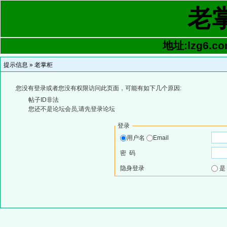
老
地址:lzg6.co
提示信息 »
老掌柜
您没有登录或者您没有权限访问此页面，可能有如下几个原因:
帖子ID非法
您还不是论坛会员,请先登录论坛
登录
用户名
Email
密 码
隐身登录