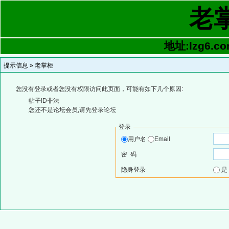
老
地址:lzg6.co
提示信息 »
老掌柜
您没有登录或者您没有权限访问此页面，可能有如下几个原因:
帖子ID非法
您还不是论坛会员,请先登录论坛
登录
用户名
Email
密 码
隐身登录