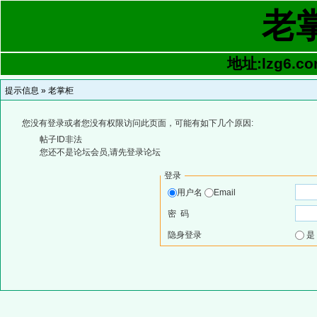
老
地址:lzg6.co
提示信息 »
老掌柜
您没有登录或者您没有权限访问此页面，可能有如下几个原因:
帖子ID非法
您还不是论坛会员,请先登录论坛
登录
用户名
Email
密 码
隐身登录