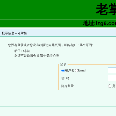
老
地址:lzg6.co
提示信息 »
老掌柜
您没有登录或者您没有权限访问此页面，可能有如下几个原因:
帖子ID非法
您还不是论坛会员,请先登录论坛
登录
用户名
Email
密 码
隐身登录