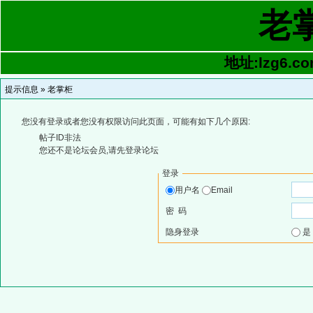
老
地址:lzg6.co
提示信息 »
老掌柜
您没有登录或者您没有权限访问此页面，可能有如下几个原因:
帖子ID非法
您还不是论坛会员,请先登录论坛
登录
用户名
Email
密 码
隐身登录