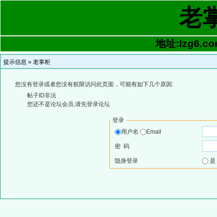
老
地址:lzg6.co
提示信息 »
老掌柜
您没有登录或者您没有权限访问此页面，可能有如下几个原因:
帖子ID非法
您还不是论坛会员,请先登录论坛
登录
用户名
Email
密 码
隐身登录