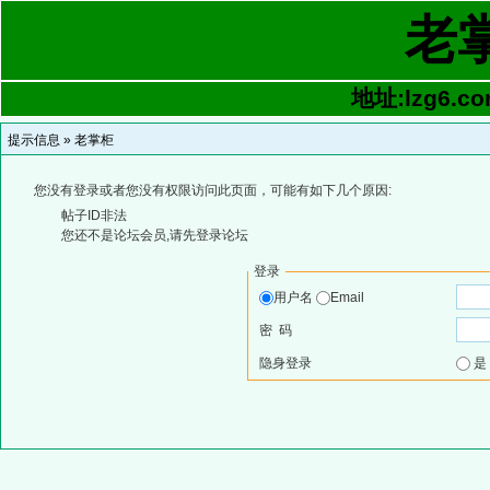
老
地址:lzg6.co
提示信息 »
老掌柜
您没有登录或者您没有权限访问此页面，可能有如下几个原因:
帖子ID非法
您还不是论坛会员,请先登录论坛
登录
用户名
Email
密 码
隐身登录