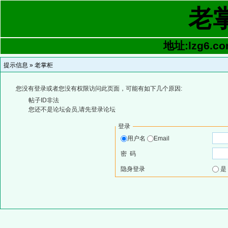
老
地址:lzg6.co
提示信息 »
老掌柜
您没有登录或者您没有权限访问此页面，可能有如下几个原因:
帖子ID非法
您还不是论坛会员,请先登录论坛
登录
用户名
Email
密 码
隐身登录