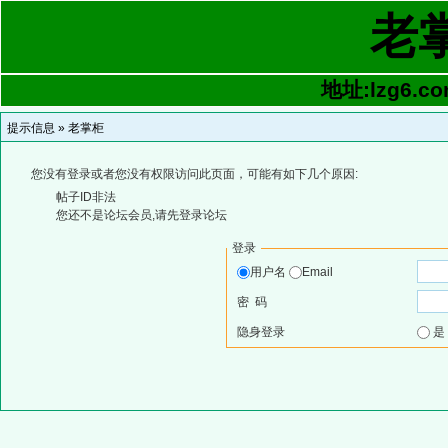
老
地址:lzg6.co
提示信息 »
老掌柜
您没有登录或者您没有权限访问此页面，可能有如下几个原因:
帖子ID非法
您还不是论坛会员,请先登录论坛
登录
用户名
Email
密 码
隐身登录