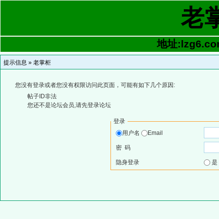
老
地址:lzg6.co
提示信息 »
老掌柜
您没有登录或者您没有权限访问此页面，可能有如下几个原因:
帖子ID非法
您还不是论坛会员,请先登录论坛
登录
用户名
Email
密 码
隐身登录