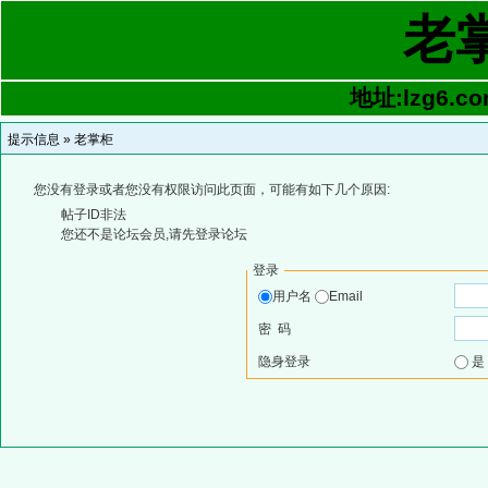
老
地址:lzg6.co
提示信息 »
老掌柜
您没有登录或者您没有权限访问此页面，可能有如下几个原因:
帖子ID非法
您还不是论坛会员,请先登录论坛
登录
用户名
Email
密 码
隐身登录