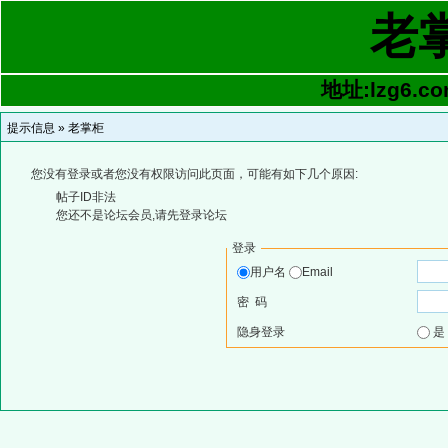
老
地址:lzg6.co
提示信息 »
老掌柜
您没有登录或者您没有权限访问此页面，可能有如下几个原因:
帖子ID非法
您还不是论坛会员,请先登录论坛
登录
用户名
Email
密 码
隐身登录