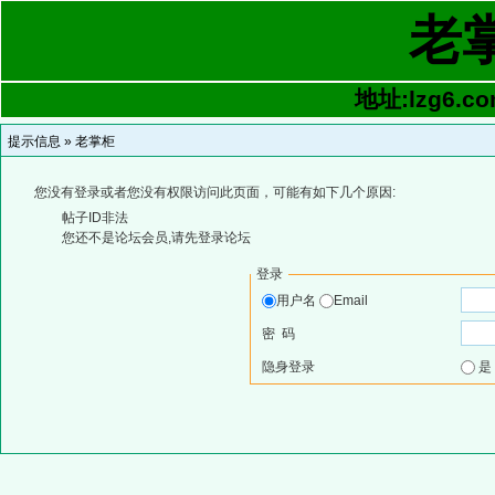
老
地址:lzg6.co
提示信息 »
老掌柜
您没有登录或者您没有权限访问此页面，可能有如下几个原因:
帖子ID非法
您还不是论坛会员,请先登录论坛
登录
用户名
Email
密 码
隐身登录