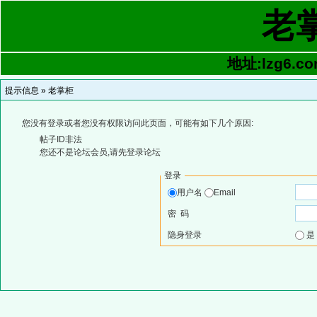
老
地址:lzg6.co
提示信息 »
老掌柜
您没有登录或者您没有权限访问此页面，可能有如下几个原因:
帖子ID非法
您还不是论坛会员,请先登录论坛
登录
用户名
Email
密 码
隐身登录