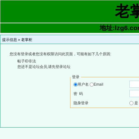
老
地址:lzg6.co
提示信息 »
老掌柜
您没有登录或者您没有权限访问此页面，可能有如下几个原因:
帖子ID非法
您还不是论坛会员,请先登录论坛
登录
用户名
Email
密 码
隐身登录