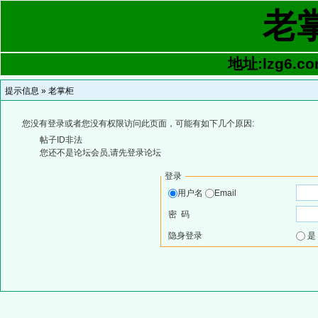
老
地址:lzg6.co
提示信息 »
老掌柜
您没有登录或者您没有权限访问此页面，可能有如下几个原因:
帖子ID非法
您还不是论坛会员,请先登录论坛
登录
用户名
Email
密 码
隐身登录