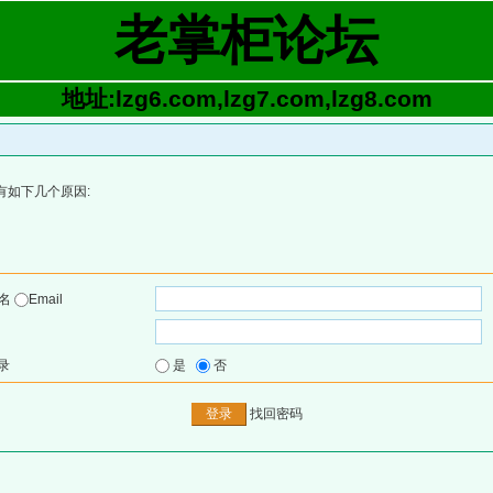
老掌柜论坛
地址:lzg6.com,lzg7.com,lzg8.com
有如下几个原因:
户名
Email
录
是
否
找回密码