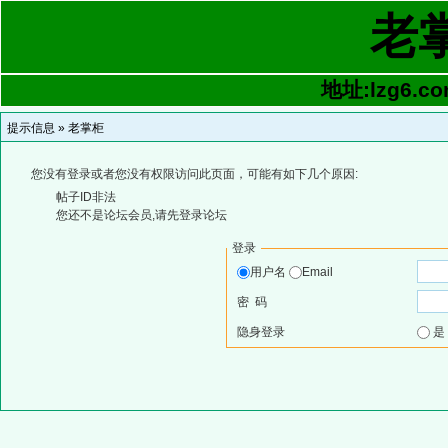
老
地址:lzg6.co
提示信息 »
老掌柜
您没有登录或者您没有权限访问此页面，可能有如下几个原因:
帖子ID非法
您还不是论坛会员,请先登录论坛
登录
用户名
Email
密 码
隐身登录