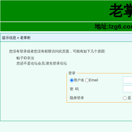
老
地址:lzg6.co
提示信息 »
老掌柜
您没有登录或者您没有权限访问此页面，可能有如下几个原因:
帖子ID非法
您还不是论坛会员,请先登录论坛
登录
用户名
Email
密 码
隐身登录