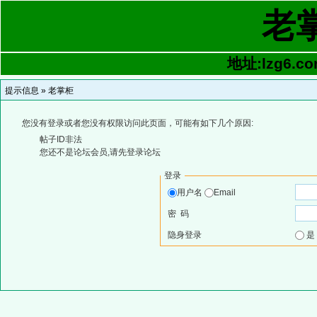
老
地址:lzg6.co
提示信息 »
老掌柜
您没有登录或者您没有权限访问此页面，可能有如下几个原因:
帖子ID非法
您还不是论坛会员,请先登录论坛
登录
用户名
Email
密 码
隐身登录