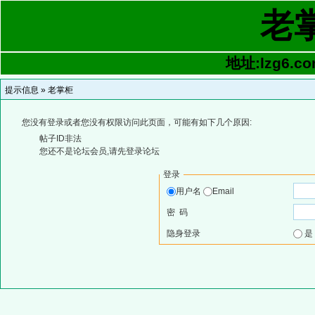
老
地址:lzg6.co
提示信息 »
老掌柜
您没有登录或者您没有权限访问此页面，可能有如下几个原因:
帖子ID非法
您还不是论坛会员,请先登录论坛
登录
用户名
Email
密 码
隐身登录