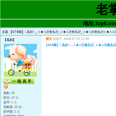
老
地址:lzg6.co
主题 :
╟074期╢↘瓜妇↘_∧★∧卍叁头卍_∧★∧卍叁头卍_∧★∧卍叁头卍∧★∧
楼主
发表于: 2026-07-07 22:30
【
瓜妇
】
╟074期╢↘瓜妇↘_∧★∧卍叁头卍_∧★∧卍叁
发帖:
20
积分:
20 分
金币:
0 元
贡献值:
20 点
好评度:
0 点