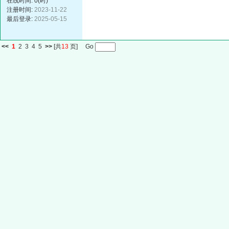
在线时间: 0(时)
注册时间:
2023-11-22
最后登录:
2025-05-15
<<
1
2
3
4
5
>>
[共
13
页] Go