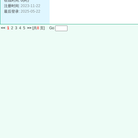
在线时间: 0(时)
注册时间:
2023-11-22
最后登录:
2025-05-22
<<
1
2
3
4
5
>>
[共
8
页] Go