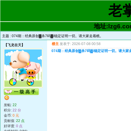
老
地址:lzg6.co
主题 :
074期：经典原创▓杀7码▓/稳定证明一切。请大家走着瞧。
楼主
发表于: 2026-07-08 00:58
【
飞龙在天
】
074期：经典原创▓杀7码▓/稳定证明一切。请大家
发帖:
22
积分:
22 分
金币:
0 元
贡献值:
22 点
好评度:
0 点