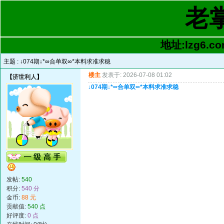
老
地址:lzg6.co
主题 :
↓074期↓*∞合单双∞*本料求准求稳
楼主
发表于: 2026-07-08 01:02
【
济世利人
】
↓074期↓*∞合单双∞*本料求准求稳
发帖:
540
积分:
540 分
金币:
88 元
贡献值:
540 点
好评度:
0 点