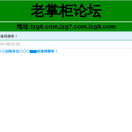
老掌柜论坛
地址:lzg6.com,lzg7.com,lzg8.com
你值得拥有！
07-08 01:10
◇◇◇㊣陆肖㊣◇◇◇▇▇你值得拥有！