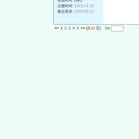
在线时间: 0(时)
注册时间:
2023-11-22
最后登录:
2025-05-12
<<
1
2
3
4
5
>>
[共
10
页] Go