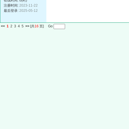
在线时间: 0(时)
注册时间:
2023-11-22
最后登录:
2025-05-12
<<
1
2
3
4
5
>>
[共
16
页] Go