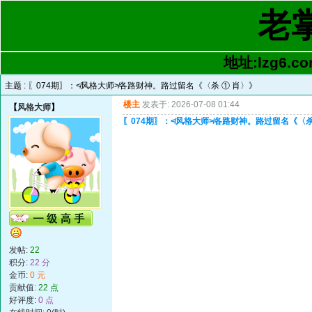
老
地址:lzg6.co
主题 :
〖074期〗：≮风格大师≯各路财神。路过留名《〈杀 ① 肖〉》
楼主
发表于: 2026-07-08 01:44
【
风格大师
】
〖074期〗：≮风格大师≯各路财神。路过留名《〈杀
发帖:
22
积分:
22 分
金币:
0 元
贡献值:
22 点
好评度:
0 点