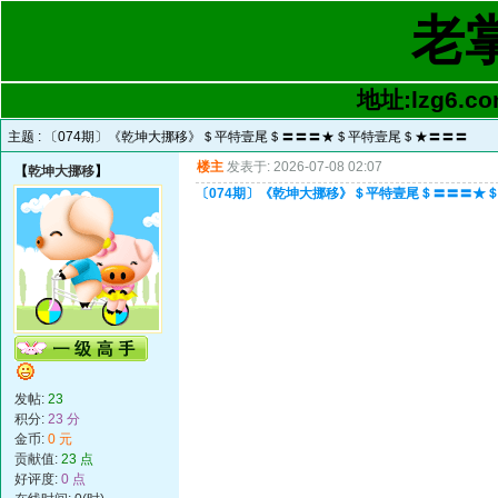
老
地址:lzg6.co
主题 :
〔074期〕《乾坤大挪移》＄平特壹尾＄〓〓〓★＄平特壹尾＄★〓〓〓
楼主
发表于: 2026-07-08 02:07
【
乾坤大挪移
】
〔074期〕《乾坤大挪移》＄平特壹尾＄〓〓〓★
发帖:
23
积分:
23 分
金币:
0 元
贡献值:
23 点
好评度:
0 点