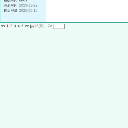
在线时间: 0(时)
注册时间:
2023-11-22
最后登录:
2025-05-15
<<
1
2
3
4
5
>>
[共
12
页] Go