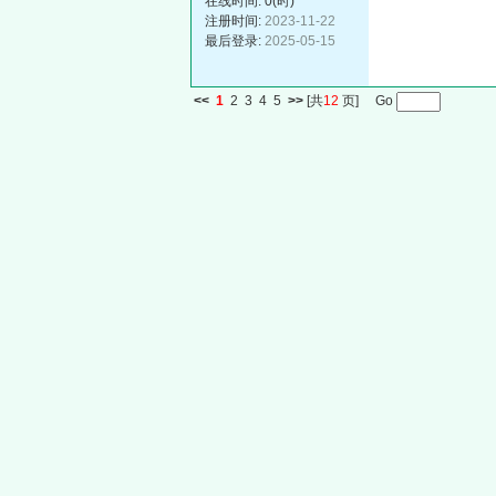
在线时间: 0(时)
注册时间:
2023-11-22
最后登录:
2025-05-15
<<
1
2
3
4
5
>>
[共
12
页] Go