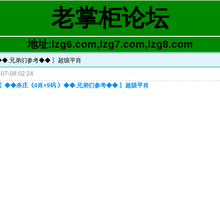
老掌柜论坛
地址:lzg6.com,lzg7.com,lzg8.com
》◆◆.兄弟们参考◆◆ 〗超级平肖
07-08 02:24
］〖◆◆杀庄《4肖+9码 》◆◆.兄弟们参考◆◆ 〗超级平肖