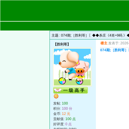
主题 :
074期;［胜利哥］〖◆◆杀庄《4肖+9码 
楼主
发表于: 2026-
【
胜利哥
】
074期;［胜利哥
发帖:
100
积分:
100 分
金币:
12 元
贡献值:
100 点
好评度:
0 点