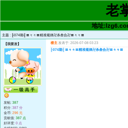
老
地址:lzg6.co
主题 :
╟074期╢〓々々〓精准规律卍杀叁合卍〓々々〓
楼主
发表于: 2026-07-08 03:23
【
我要发
】
╟074期╢〓々々〓精准规律卍杀叁合卍〓々々〓
发帖:
387
积分:
387 分
金币:
296 元
贡献值:
387 点
好评度:
0 点