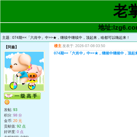
老
地址:lzg6.co
主题 :
074期<<「六肖中」中>>★，继续中继续中，顶起来，啥都可以嗨起来！
楼主
发表于: 2026-07-08 03:50
【
阿鑫
】
074期<<「六肖中」中>>★，继续中继续中，顶
发帖:
93
积分:
98 分
金币:
20 元
贡献值:
92 点
好评度:
0 点