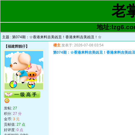
老
地址:lzg6.co
主题 :
第074期：☆香港来料吉美凶丑！香港来料吉美凶丑！☆
楼主
发表于: 2026-07-08 03:54
【
福建辉靓仔
】
第074期：☆香港来料吉美凶丑！香港来料吉美凶
发帖:
27
积分:
27 分
金币:
3 元
贡献值:
27 点
好评度:
0 点