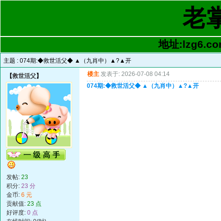
老
地址:lzg6.co
主题 :
074期:◆救世活父◆ ▲（九肖中）▲?▲开
楼主
发表于: 2026-07-08 04:14
【
救世活父
】
074期:◆救世活父◆ ▲（九肖中）▲?▲开
发帖:
23
积分:
23 分
金币:
6 元
贡献值:
23 点
好评度:
0 点