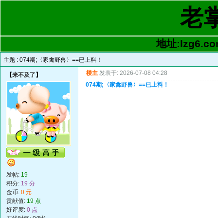
老
地址:lzg6.co
主题 :
074期;〈家禽野兽〉==已上料！
楼主
发表于: 2026-07-08 04:28
【
来不及了
】
074期;〈家禽野兽〉==已上料！
发帖:
19
积分:
19 分
金币:
0 元
贡献值:
19 点
好评度:
0 点