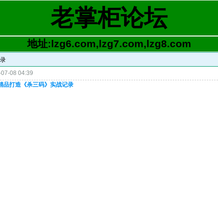
老掌柜论坛
地址:lzg6.com,lzg7.com,lzg8.com
记录
07-08 04:39
}←精品打造《杀三码》实战记录