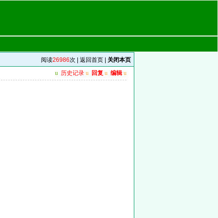
阅读
26986
次 |
返回首页
|
关闭本页
u
历史记录
u
回复
u
编辑
u