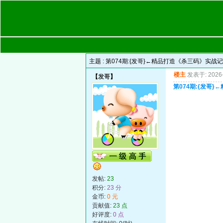
主题 :
第074期:{发哥}←精品打造《杀三码》实战
楼主
发表于: 2026-
【
发哥
】
第074期:{发哥
发帖:
23
积分:
23 分
金币:
0 元
贡献值:
23 点
好评度:
0 点