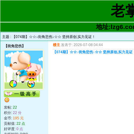
老
地址:lzg6.co
主题 :
【074期】☆☆↓街角悲伤↓☆☆ 坚持原创,实力见证！
楼主
发表于: 2026-07-08 04:44
【
街角悲伤
】
【074期】☆☆↓街角悲伤↓☆☆ 坚持原创,实力见证
发帖:
22
积分:
22 分
金币:
195 元
贡献值:
22 点
好评度:
0 点