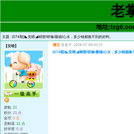
老
地址:lzg6.co
主题 :
(074期)◣安晴◢精密/研修/最稳/心水，多少钱都换不到的好料。
楼主
发表于: 2026-07-08 05:21
【
安晴
】
(074期)◣安晴◢精密/研修/最稳/心水，多少钱都
发帖:
21
积分:
21 分
金币:
0 元
贡献值:
21 点
好评度:
0 点