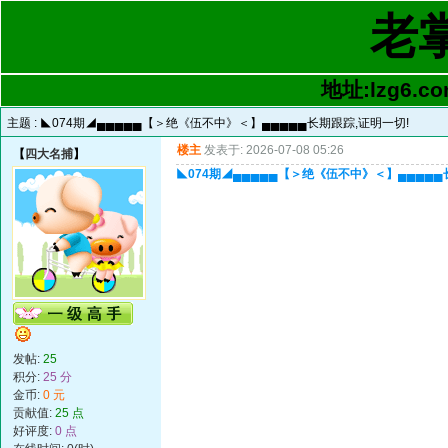
老
地址:lzg6.co
主题 :
◣074期◢▄▄▄▄▄【＞绝《伍不中》＜】▄▄▄▄▄长期跟踪,证明一切!
楼主
发表于: 2026-07-08 05:26
【
四大名捕
】
◣074期◢▄▄▄▄▄【＞绝《伍不中》＜】▄▄▄▄▄
发帖:
25
积分:
25 分
金币:
0 元
贡献值:
25 点
好评度:
0 点