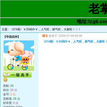
老
地址:lzg6.co
主题 :
〈074期〉￥35码中￥，人气旺，财气旺，大家旺！！！
楼主
发表于: 2026-07-08 06:06
【
帝国战神
】
〈074期〉￥35码中￥，人气旺，财气旺，大家旺
发帖:
26
积分:
26 分
金币:
2 元
贡献值:
26 点
好评度:
0 点