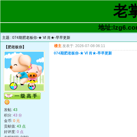
老
地址:lzg6.co
主题 :
074期肥老板你-★ Ⅵ 肖★-早早更新
楼主
发表于: 2026-07-08 06:11
【
肥老板你
】
074期肥老板你-★ Ⅵ 肖★-早早更新
发帖:
43
积分:
43 分
金币:
0 元
贡献值:
43 点
好评度:
0 点