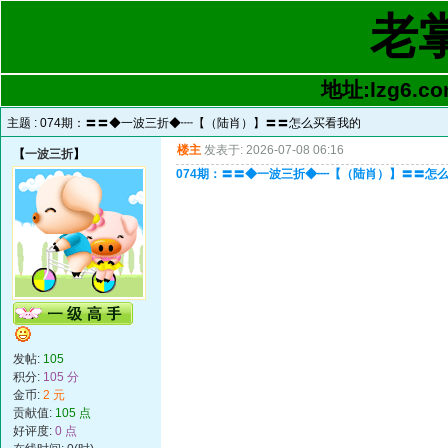
老
地址:lzg6.co
主题 :
074期：〓〓◆一波三折◆┉【（陆肖）】〓〓怎么买看我的
楼主
发表于: 2026-07-08 06:16
【
一波三折
】
074期：〓〓◆一波三折◆┉【（陆肖）】〓〓怎
发帖:
105
积分:
105 分
金币:
2 元
贡献值:
105 点
好评度:
0 点