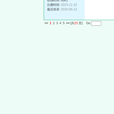
在线时间: 0(时)
注册时间:
2023-11-22
最后登录:
2025-05-12
<<
1
2
3
4
5
>>
[共
25
页] Go