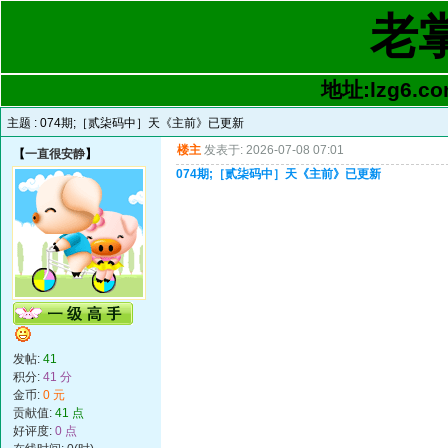
老
地址:lzg6.co
主题 :
074期;［贰柒码中］天《主前》已更新
楼主
发表于: 2026-07-08 07:01
【
一直很安静
】
074期;［贰柒码中］天《主前》已更新
发帖:
41
积分:
41 分
金币:
0 元
贡献值:
41 点
好评度:
0 点