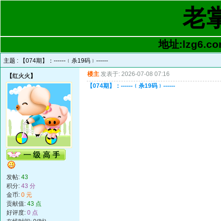
老
地址:lzg6.co
主题 :
【074期】：------﹛杀19码﹜------
楼主
发表于: 2026-07-08 07:16
【
红火火
】
【074期】：------﹛杀19码﹜------
发帖:
43
积分:
43 分
金币:
0 元
贡献值:
43 点
好评度:
0 点