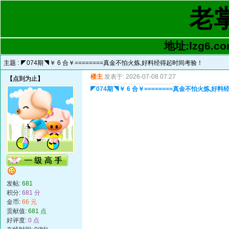
老
地址:lzg6.co
主题 :
◤074期◥￥ 6 合￥========真金不怕火炼,好料经得起时间考验！
楼主
发表于: 2026-07-08 07:27
【
点到为止
】
◤074期◥￥ 6 合￥========真金不怕火炼,好
发帖:
681
积分:
681 分
金币:
66 元
贡献值:
681 点
好评度:
0 点